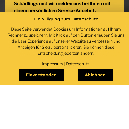
Schädlings und wir melden uns bei Ihnen mit
einem persönlichen Service Angebot.
Einwilligung zum Datenschutz
Bestimmungsservice nutzen
Diese Seite verwendet Cookies um Informationen auf Ihrem
Rechner zu speichern. Mit Klick auf den Button erlauben Sie uns
die User Experience auf unserer Website zu verbessern und
Anzeigen für Sie zu personalisieren. Sie können diese
Entscheidung jederzeit ändern.
Impressum
|
Datenschutz
Einverstanden
Ablehnen